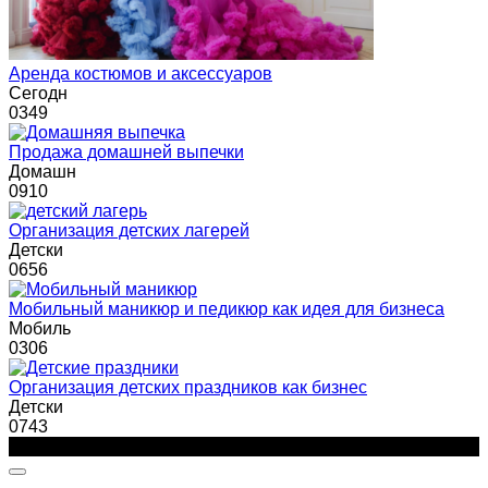
Аренда костюмов и аксессуаров
Сегодн
0
349
Продажа домашней выпечки
Домашн
0
910
Организация детских лагерей
Детски
0
656
Мобильный маникюр и педикюр как идея для бизнеса
Мобиль
0
306
Организация детских праздников как бизнес
Детски
0
743
© 2026 Портал о малом бизнесе