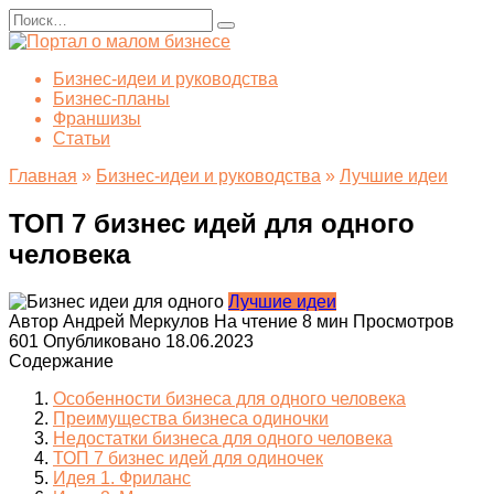
Перейти
Search
к
for:
содержанию
Бизнес-идеи и руководства
Бизнес-планы
Франшизы
Статьи
Главная
»
Бизнес-идеи и руководства
»
Лучшие идеи
ТОП 7 бизнес идей для одного
человека
Лучшие идеи
Автор
Андрей Меркулов
На чтение
8 мин
Просмотров
601
Опубликовано
18.06.2023
Содержание
Особенности бизнеса для одного человека
Преимущества бизнеса одиночки
Недостатки бизнеса для одного человека
ТОП 7 бизнес идей для одиночек
Идея 1. Фриланс