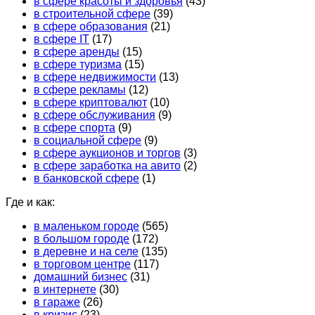
в сфере красоты и здоровья
(43)
в строительной сфере
(39)
в сфере образования
(21)
в сфере IT
(17)
в сфере аренды
(15)
в сфере туризма
(15)
в сфере недвижимости
(13)
в сфере рекламы
(12)
в сфере криптовалют
(10)
в сфере обслуживания
(9)
в сфере спорта
(9)
в социальной сфере
(9)
в сфере аукционов и торгов
(3)
в сфере заработка на авито
(2)
в банковской сфере
(1)
Где и как:
в маленьком городе
(565)
в большом городе
(172)
в деревне и на селе
(135)
в торговом центре
(117)
домашний бизнес
(31)
в интернете
(30)
в гараже
(26)
в кризис
(23)